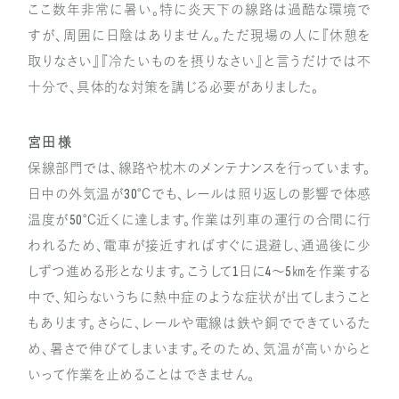
ここ数年非常に暑い。特に炎天下の線路は過酷な環境で
すが、周囲に日陰はありません。ただ現場の人に『休憩を
取りなさい』『冷たいものを摂りなさい』と言うだけでは不
十分で、具体的な対策を講じる必要がありました。
宮田 様
保線部門では、線路や枕木のメンテナンスを行っています。
日中の外気温が30℃でも、レールは照り返しの影響で体感
温度が50℃近くに達します。作業は列車の運行の合間に行
われるため、電車が接近すればすぐに退避し、通過後に少
しずつ進める形となります。こうして1日に4〜5㎞を作業する
中で、知らないうちに熱中症のような症状が出てしまうこと
もあります。さらに、レールや電線は鉄や銅でできているた
め、暑さで伸びてしまいます。そのため、気温が高いからと
いって作業を止めることはできません。