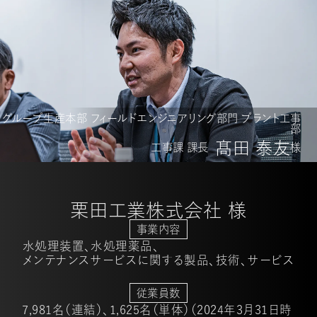
グループ生産本部 フィールドエンジニアリング部門 プラント工事
部
髙田 泰友
工事課 課長
様
栗田工業株式会社 様
事業内容
水処理装置、水処理薬品、
メンテナンスサービスに関する製品、技術、サービス
従業員数
7,981名（連結）、1,625名（単体）（2024年3月31日時