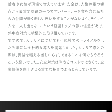
齢者や女性が現場で増えています。安全は、人権尊重の観
点から最重要課題の一つです。パートナー企業を含む私た
ちの仲間が辛く悲しい思いをすることがないよう、そういう
人を一人も出さない、という経営トップの強い信念があり、
熱中症対策に積極的に取り組んでいます。
ですので、カナリアについても小規模でのトライアルをし
た翌年には全社的な導入を開始しました。カナリア導入の
際は、異論を唱える者もおらず、できることは何でもやろう
という想いでした。安全対策は単なるコストではなくて、企
業価値を向上させる重要な投資であると考えています。