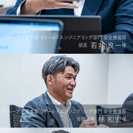
グループ生産本部 フィールドエンジニアリング部門 安全推進部
若井 良一
部長
様
グループ生産本部 フィールドエンジニアリング部門 安全推進部
林 和宏
技術主幹
様